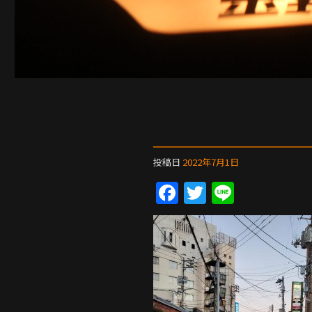
投稿日
2022年7月1日
F
T
Li
a
w
n
c
itt
e
e
er
b
o