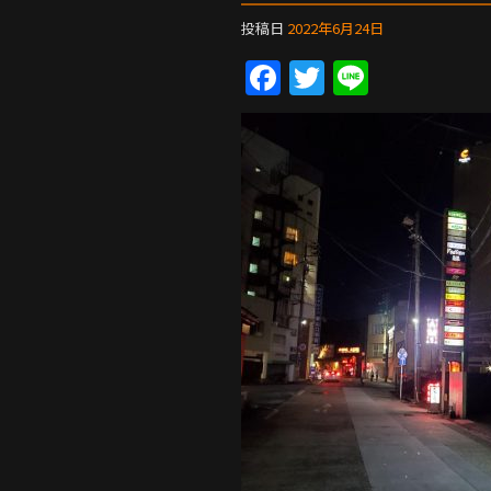
o
投稿日
2022年6月24日
o
F
T
Li
k
a
w
n
c
itt
e
e
er
b
o
o
k