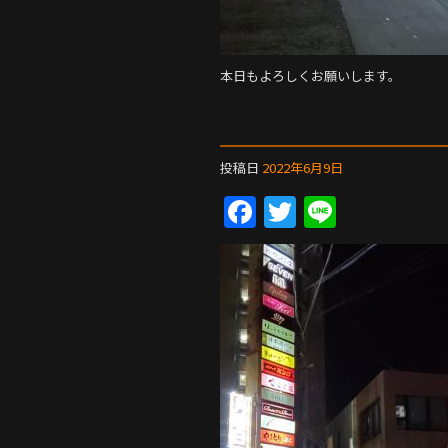
本日もよろしくお願いします。
投稿日
2022年6月9日
F
T
Li
a
w
n
c
itt
e
e
er
b
o
o
k