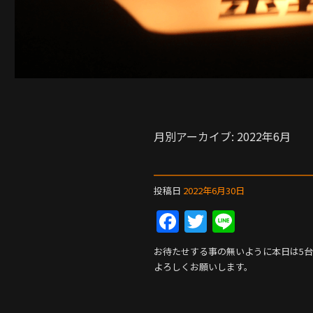
月別アーカイブ:
2022年6月
投稿日
2022年6月30日
F
T
Li
a
w
n
お待たせする事の無いように本日は5
c
itt
e
よろしくお願いします。
e
er
b