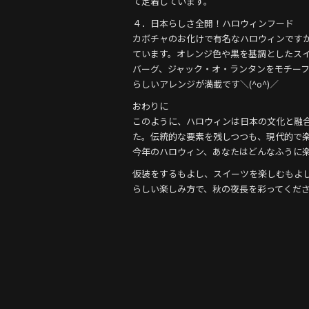
て定着しています。
４．日本らしさ全開！ハロウィンフード
カボチャのお化けで有名なハロウィンです
ています。オレンジ色や黒を基調としたス
バーグ、ジャック・オ・ランタンをモチー
らしいアレンジが満載です＼(^o^)／
おわりに
このように、ハロウィンは日本の文化と融
た。伝統的な要素を残しつつも、現代的で
今年のハロウィン、あなたはどんなふうに
仮装をするもよし、スイーツを楽しむもよ
らしい楽しみ方で、秋の夜長を彩ってくださ