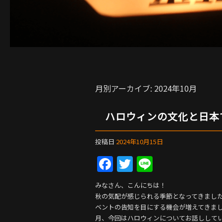
月別アーカイブ:
2024年10月
ハロウィンの文化と日本
投稿日
2024年10月15日
F
T
Li
a
w
n
みなさん、こんにちは！
c
itt
e
秋の気配が感じられる季節となってきまし
e
er
ベントの告知を目にする機会が増えてきまし
月、今回はハロウィンについてお話しして