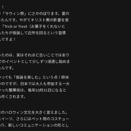
り！
り「サウィン祭」にさかのぼります。夏の
ったんです。やがてキリスト教の影響を受
ck or Treat（お菓子をくれないと
もたちが仮装して近所を回るという習慣
んですよ！
ったのは、実はそれほど古いことではあり
クでのイベントとして少しずつ浸透し始めま
たんです。
いっても「仮装を楽しむ」という点！欧米
いのですが、日本では大人も参加する一大
った繁華街は、毎年10月31日になると
め尽くされます。
本のハロウィン文化を大きく変えました。
スイーツ、さらにはペット用のコスチュー
わり、新しいコミュニケーションの形とし