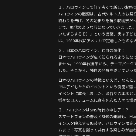
b
１．ハロウィンって何？古くて新しいお祭
o
ハロウィンの起源は、古代ケルト人のお祭
o
終わりを告げ、冬の始まりを祝う収穫祭だ
けて、現代のような形になっていきました。「Tri
k
いたずらするぞ）」という言葉、実は子ど
は、1930年代にアメリカで定着したものな
２．日本のハロウィン、独自の進化！
日本でハロウィンが広く知られるようにな
ません。1990年代後半から、テーマパー
した。そこから、独自の発展を遂げていっ
日本のハロウィンの特徴といえば、なんと
では子どもたちのイベントという側面が強
イベントに成長しました。渋谷や六本木とい
様々なコスチュームに身を包んだ人々で埋
３．ハロウィンはSNS時代の申し子！？
スマートフォンの普及とSNSの発展も、日
インスタ映えする仮装や、ハロウィン限定
ムまで！写真を撮って共有する楽しみが加