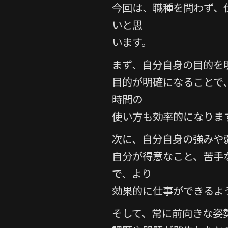
e
er
今回は、職種を問わず、
b
いと思
o
います。
o
まず、自分自身の目的を
k
目的が明確になることで
時間の
使い方も効率的になりま
次に、自分自身の強みや
自分が得意なこと、苦手
で、より
効果的に仕事ができるよ
そして、常に前向きな姿