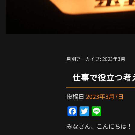
月別アーカイブ:
2023年3月
仕事で役立つ考
投稿日
2023年3月7日
F
T
Li
a
w
n
みなさん、こんにちは！
c
itt
e