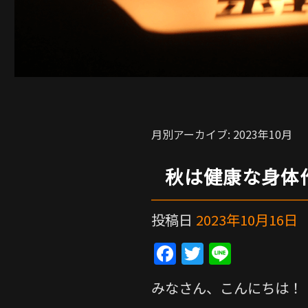
月別アーカイブ:
2023年10月
秋は健康な身体
投稿日
2023年10月16日
F
T
Li
a
w
n
みなさん、こんにちは！
c
itt
e