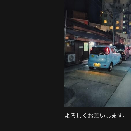
e
er
b
o
o
k
よろしくお願いします。