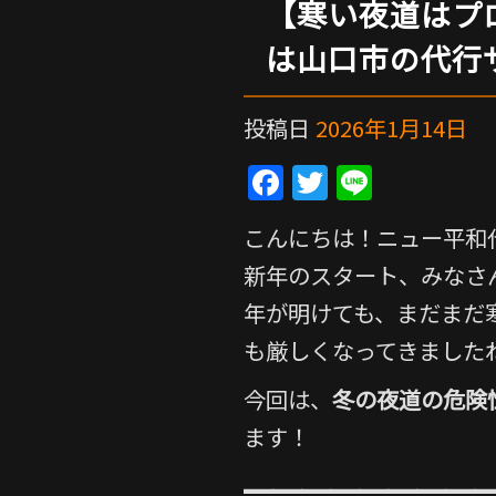
【寒い夜道はプ
は山口市の代行
投稿日
2026年1月14日
F
T
Li
a
w
n
こんにちは！ニュー平和
c
itt
e
新年のスタート、みなさ
e
er
年が明けても、まだまだ
b
も厳しくなってきました
o
o
今回は、
冬の夜道の危険
k
ます！
━━━━━━━━