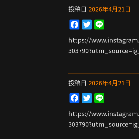
o
o
投稿日
2026年4月21日
k
F
T
Li
a
w
n
https://www.instagram
c
itt
e
303790?utm_source=i
e
er
b
o
o
投稿日
2026年4月21日
k
F
T
Li
a
w
n
https://www.instagram
c
itt
e
303790?utm_source=i
e
er
b