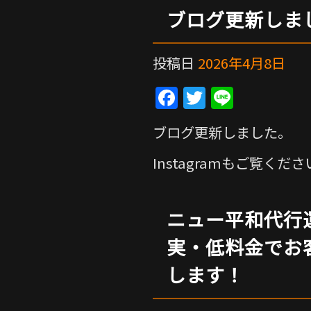
ブログ更新しま
投稿日
2026年4月8日
F
T
Li
a
w
n
ブログ更新しました。
c
itt
e
e
er
Instagramもご覧くだ
b
o
ニュー平和代行
o
実・低料金でお
k
します！