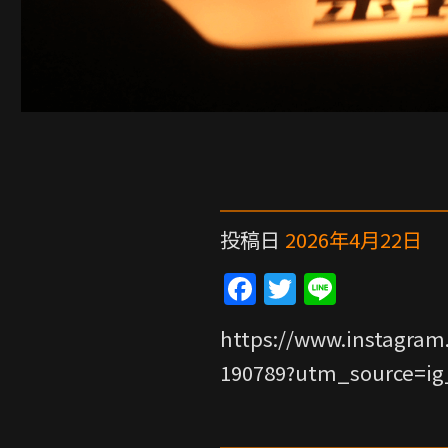
投稿日
2026年4月22日
F
T
Li
a
w
n
https://www.instagram
c
itt
e
190789?utm_source=ig
e
er
b