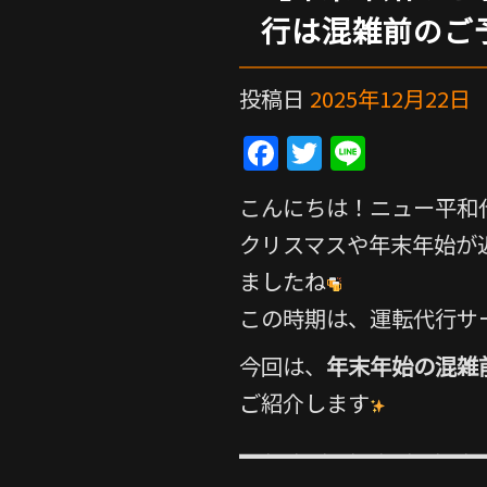
行は混雑前のご
投稿日
2025年12月22日
F
T
Li
a
w
n
こんにちは！ニュー平和
c
itt
e
クリスマスや年末年始が
e
er
ましたね
b
この時期は、運転代行サ
o
o
今回は、
年末年始の混雑
k
ご紹介します
━━━━━━━━