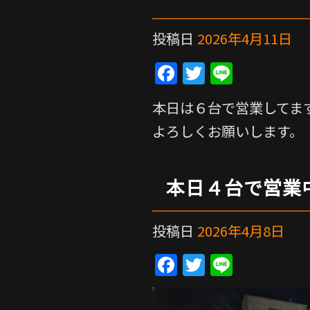
o
o
投稿日
2026年4月11日
k
F
T
Li
a
w
n
本日は６台で営業してま
c
itt
e
よろしくお願いします。
e
er
b
o
本日４台で営業
o
k
投稿日
2026年4月8日
F
T
Li
a
w
n
c
itt
e