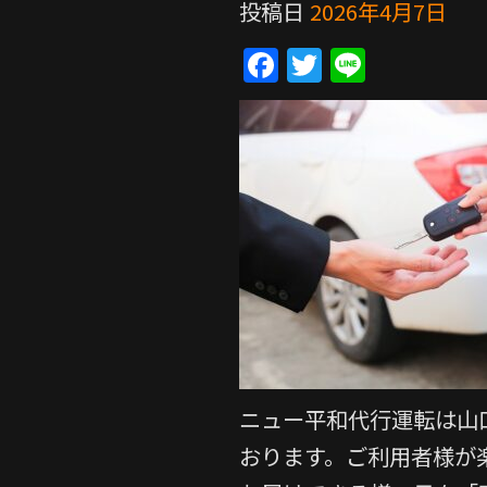
投稿日
2026年4月7日
F
T
Li
a
w
n
c
itt
e
e
er
b
o
o
k
ニュー平和代行運転は山
おります。ご利用者様が