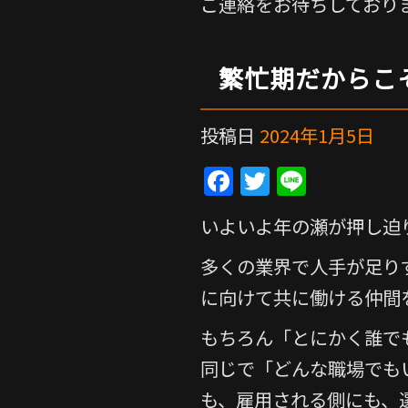
ご連絡をお待ちしており
繁忙期だからこ
投稿日
2024年1月5日
F
T
Li
a
w
n
いよいよ年の瀬が押し迫
c
itt
e
e
er
多くの業界で人手が足り
b
に向けて共に働ける仲間
o
もちろん「とにかく誰で
o
同じで「どんな職場でも
k
も、雇用される側にも、