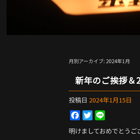
月別アーカイブ:
2024年1月
新年のご挨拶＆2
投稿日
2024年1月15日
F
T
Li
a
w
n
明けましておめでとうご
c
itt
e