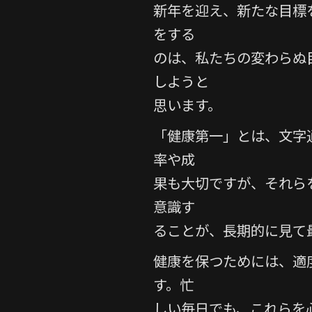
e
er
新年を迎え、新たな目標
b
をする
o
のは、私たちの変わらぬ目
o
しようと
k
思います。
「健康第一」とは、文字
率や成
果も大切ですが、それら
意識す
ることが、長期的に見て
健康を保つためには、適
す。忙
しい毎日でも、これらを