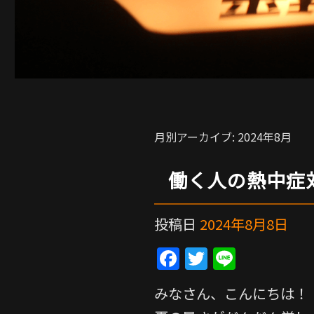
月別アーカイブ:
2024年8月
働く人の熱中症
投稿日
2024年8月8日
F
T
Li
a
w
n
みなさん、こんにちは！
c
itt
e