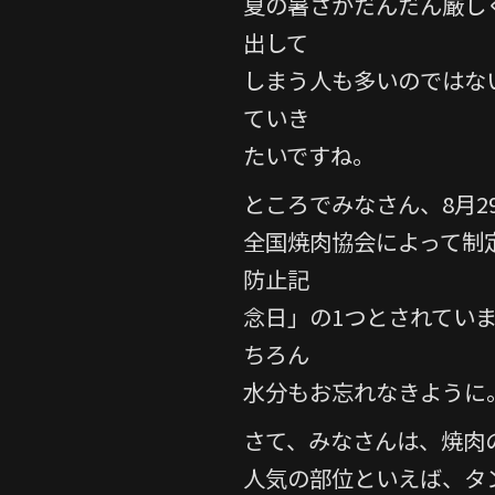
夏の暑さがだんだん厳し
e
er
出して
b
しまう人も多いのではな
o
o
ていき
k
たいですね。
ところでみなさん、8月2
全国焼肉協会によって制
防止記
念日」の1つとされてい
ちろん
水分もお忘れなきように
さて、みなさんは、焼肉
人気の部位といえば、タ