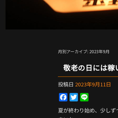
月別アーカイブ:
2023年9月
敬老の日には稼
投稿日
2023年9月11日
F
T
Li
a
w
n
夏が終わり始め、少しず
c
itt
e