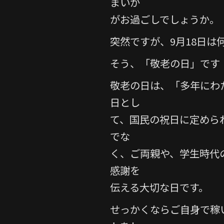
まいか
e
er
がお過ごしでしょうか。
b
o
突然ですが、9月18日は
o
そう、「敬老の日」です
k
敬老の日は、「多年にわ
日とし
て、国民の祝日に定めら
でな
く、ご両親や、学生時代
感謝を
伝える大切な日です。
せっかくならご自身で稼