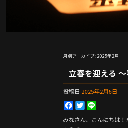
月別アーカイブ:
2025年2月
立春を迎える 
投稿日
2025年2月6日
F
T
Li
a
w
n
みなさん、こんにちは！
c
itt
e