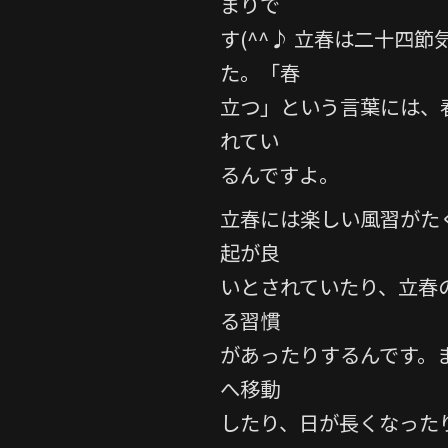
まりで
e
er
す(^^♪ 立春は二十四
b
た。「春
o
o
立つ」という言葉には、
k
れてい
るんですよ。
立春には楽しい風習がた
起が良
いとされていたり、立春
る習慣
があったりするんです。
へ移動
したり、日が長くなった