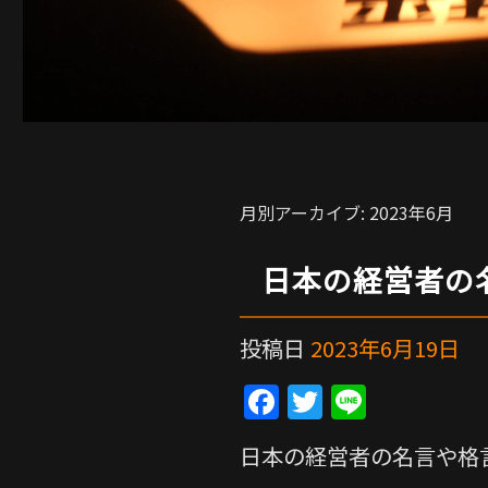
月別アーカイブ:
2023年6月
日本の経営者の
投稿日
2023年6月19日
F
T
Li
a
w
n
日本の経営者の名言や格
c
itt
e