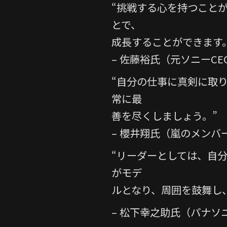
e
er
“挑戦する心を持つこと
b
とで、
o
成長することができます
o
– 佐藤裕氏（元ソニーCE
k
“自分の仕事に真剣に取
常に最
善を尽くしましょう。”
– 櫻井翔氏（嵐のメンバ
“リーダーとしては、自
がモデ
ルとなり、周囲を鼓舞し
– 松下幸之助氏（パナソ