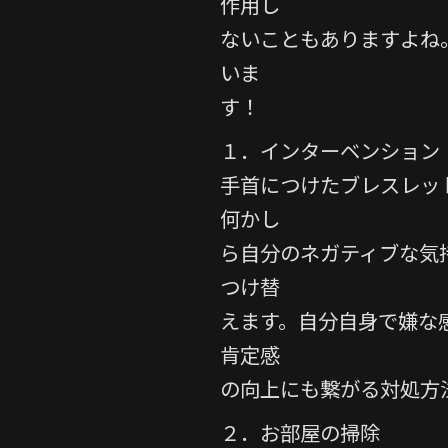
作用し
e
er
ないこともありますよね
b
いま
o
o
す！
k
１．インターベンション
手首につけたブレスレッ
何かし
ら自分のネガティブな気
つけ替
えます。自分自身で嫌な
肯定感
の向上にも繋がる対処方
２．お部屋の掃除