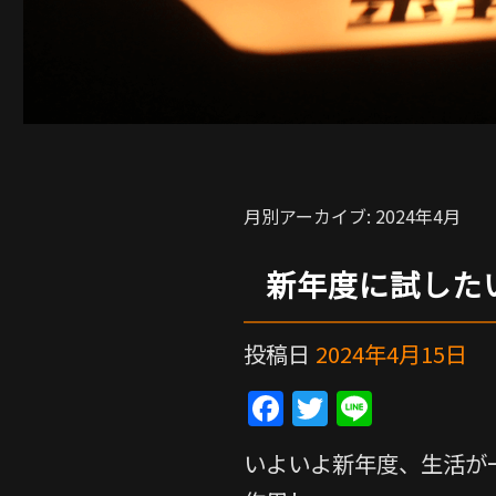
月別アーカイブ:
2024年4月
新年度に試した
投稿日
2024年4月15日
F
T
Li
a
w
n
いよいよ新年度、生活が
c
itt
e