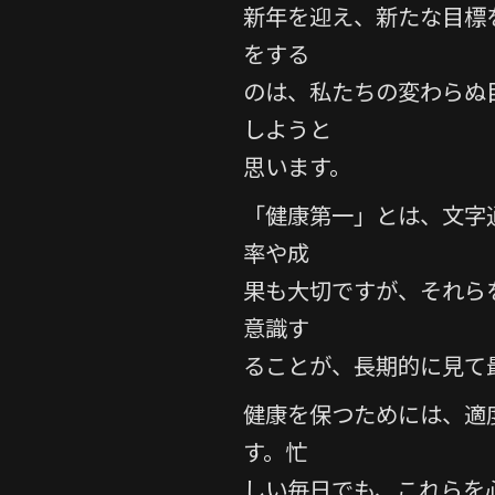
e
er
新年を迎え、新たな目標
b
をする
o
のは、私たちの変わらぬ目
o
しようと
k
思います。
「健康第一」とは、文字
率や成
果も大切ですが、それら
意識す
ることが、長期的に見て
健康を保つためには、適
す。忙
しい毎日でも、これらを