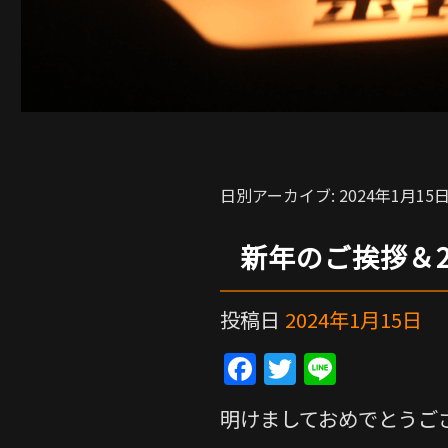
日別アーカイブ:
2024年1月15
新年のご挨拶＆2
投稿日
2024年1月15日
F
T
Li
a
w
n
明けましておめでとうご
c
itt
e