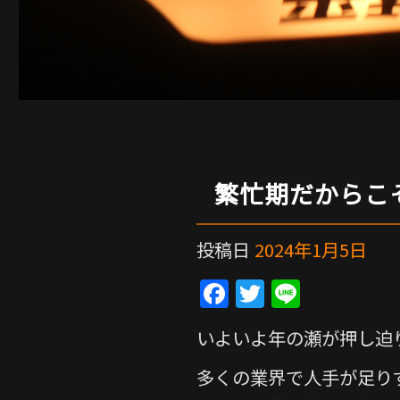
繁忙期だからこ
投稿日
2024年1月5日
F
T
Li
a
w
n
いよいよ年の瀬が押し迫
c
itt
e
e
er
多くの業界で人手が足り