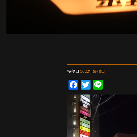
投稿日
2022年6月9日
F
T
Li
a
w
n
c
itt
e
e
er
b
o