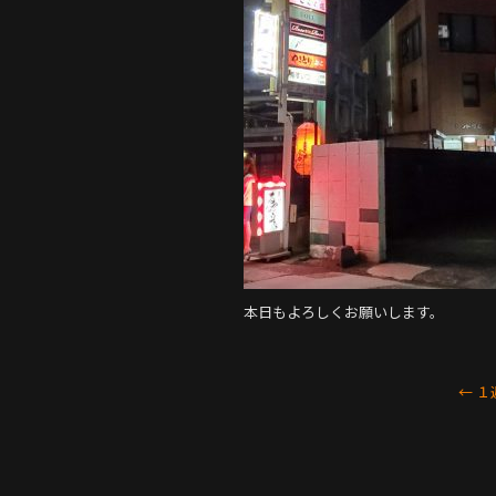
o
k
本日もよろしくお願いします。
←
１