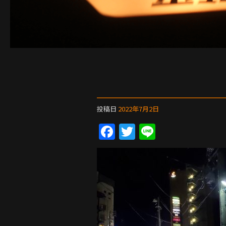
投稿日
2022年7月2日
F
T
Li
a
w
n
c
itt
e
e
er
b
o