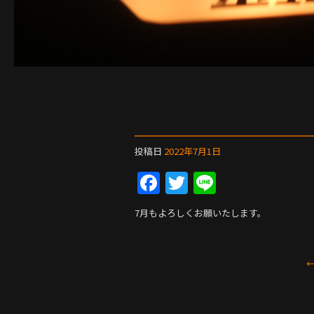
投稿日
2022年7月1日
F
T
Li
a
w
n
7月もよろしくお願いたします。
c
itt
e
e
er
b
o