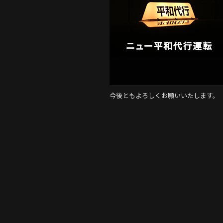
b
o
o
k
今後ともよろしくお願いいたします。