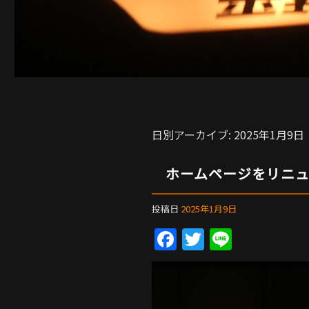
日別アーカイブ:
2025年1月9日
ホームページをリニ
投稿日
2025年1月9日
F
T
Li
a
w
n
c
itt
e
e
er