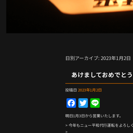
日別アーカイブ:
2023年1月2日
あけましておめでとう
投稿日
2023年1月2日
F
T
Li
a
w
n
明日1月3日から営業いたします。
c
itt
e
> 今年もニュー平和代行運転をよろし
e
er
>