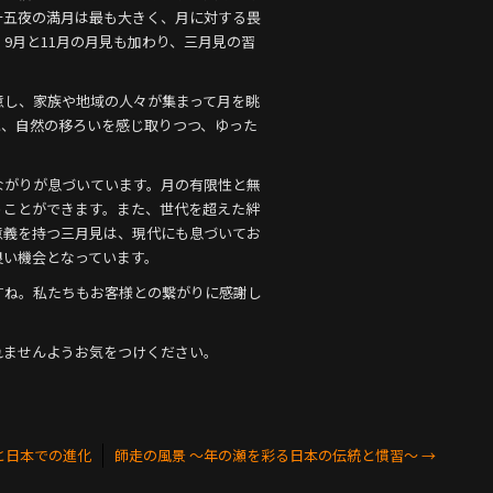
十五夜の満月は最も大きく、月に対する畏
9月と11月の月見も加わり、三月見の習
意し、家族や地域の人々が集まって月を眺
と、自然の移ろいを感じ取りつつ、ゆった
ながりが息づいています。月の有限性と無
うことができます。また、世代を超えた絆
意義を持つ三月見は、現代にも息づいてお
良い機会となっています。
すね。私たちもお客様との繋がりに感謝し
。
れませんようお気をつけください。
と日本での進化
師走の風景 〜年の瀬を彩る日本の伝統と慣習〜
→