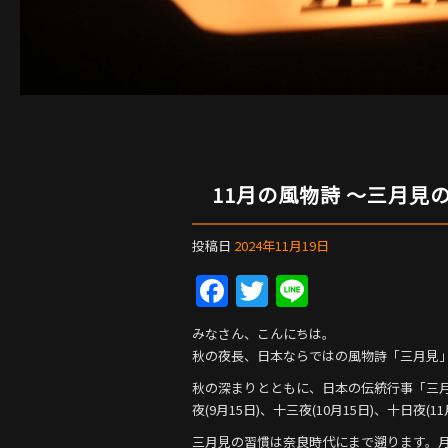
11月の風物詩 〜三月見
投稿日
2024年11月19日
F
T
Li
a
w
n
みなさん、こんにちは。
c
itt
e
秋の夜長、日本ならではの風物詩「三月見
e
er
秋の深まりとともに、日本の伝統行事「三
b
夜(9月15日)、十三夜(10月15日)、十日夜
三月見の習慣は奈良時代にまで遡ります。