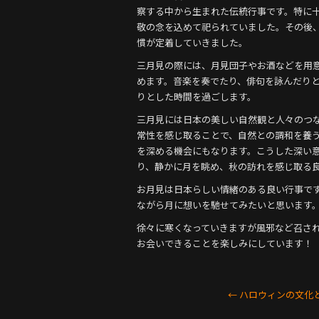
o
察する中から生まれた伝統行事です。特に
o
敬の念を込めて祀られていました。その後、
k
慣が定着していきました。
三月見の際には、月見団子やお酒などを用
めます。音楽を奏でたり、俳句を詠んだり
りとした時間を過ごします。
三月見には日本の美しい自然観と人々のつ
常性を感じ取ることで、自然との調和を養
を深める機会にもなります。こうした深い
り、静かに月を眺め、秋の訪れを感じ取る
お月見は日本らしい情緒のある良い行事で
ながら月に想いを馳せてみたいと思います
徐々に寒くなっていきますが風邪など召さ
お会いできることを楽しみにしています！
←
ハロウィンの文化