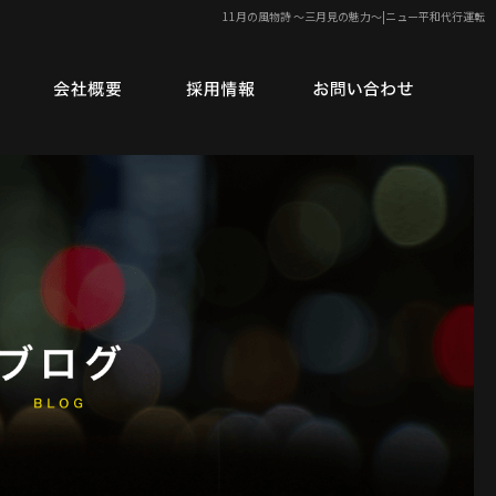
11月の風物詩 〜三月見の魅力〜|ニュー平和代行運転