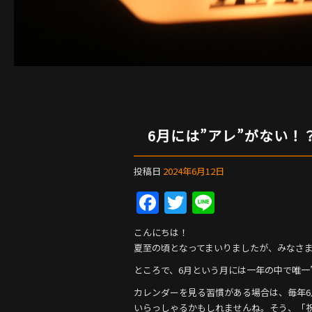
6月には”アレ”がない！
投稿日
2024年6月12日
F
T
Li
a
w
n
こんにちは！
c
itt
e
夏至の頃となってまいりましたが、みなさ
e
er
ところで、6月という月には一年の中で唯一
b
カレンダーを見る習慣がある場合は、毎年
いらっしゃるかもしれませんね。そう、「