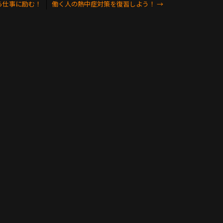
ら仕事に励む！
働く人の熱中症対策を復習しよう！
→