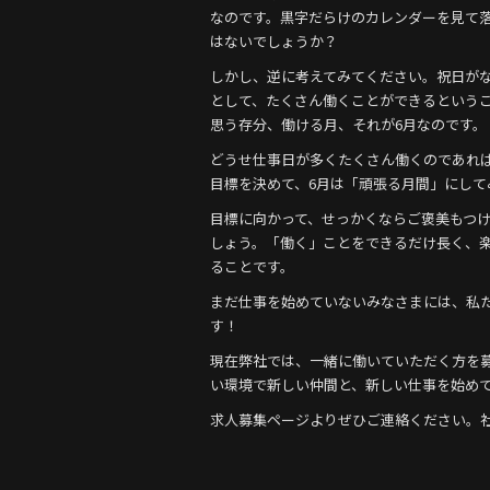
o
なのです。黒字だらけのカレンダーを見て
o
はないでしょうか？
k
しかし、逆に考えてみてください。祝日がな
として、たくさん働くことができるという
思う存分、働ける月、それが6月なのです。
どうせ仕事日が多くたくさん働くのであれ
目標を決めて、6月は「頑張る月間」にして
目標に向かって、せっかくならご褒美もつ
しょう。「働く」ことをできるだけ長く、
ることです。
まだ仕事を始めていないみなさまには、私
す！
現在弊社では、一緒に働いていただく方を
い環境で新しい仲間と、新しい仕事を始め
求人募集ページよりぜひご連絡ください。