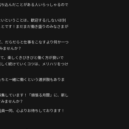
落ち込んだことがある人いらっしゃるので
いということは、歓迎する/しないは別
ことです！まだまだ働き盛りのみなさまが
ば、だらだらと仕事をこなすより何か一つ
みませんか？
けて、楽しくきびきびと働く方が良いで
楽しく続けていくコツは、メリハリをつけ
たちと一緒に働くという選択肢もありま
募集しています！「頑張る月間」に、新し
てみませんか？
社員一同、心よりお待ちしております！