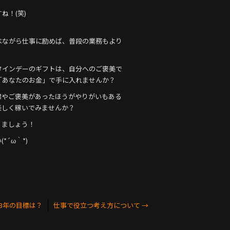
ね！(笑)
べながら仕事に励めば、普段の業務もより
タインデーのギフトは、自分へのご褒美で
「あなたのお金」で手に入れませんか？
標やご褒美があったほうがやりがいもある
楽しく稼いでみませんか？
りましょう！
´ω｀*)
23年の目標は？
仕事で役立つ考え方について
→