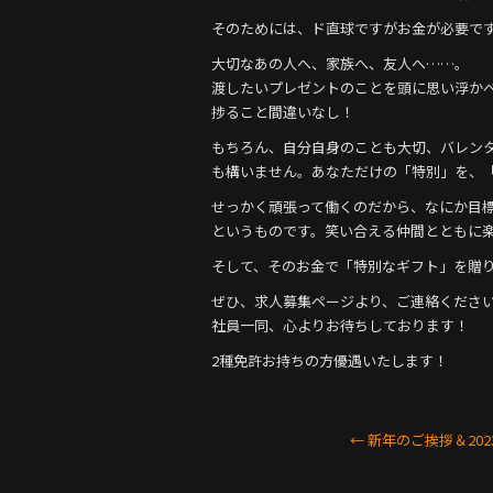
o
o
そのためには、ド直球ですがお金が必要です
k
大切なあの人へ、家族へ、友人へ……。
渡したいプレゼントのことを頭に思い浮か
捗ること間違いなし！
もちろん、自分自身のことも大切、バレン
も構いません。あなただけの「特別」を、
せっかく頑張って働くのだから、なにか目
というものです。笑い合える仲間とともに
そして、そのお金で「特別なギフト」を贈
ぜひ、求人募集ページより、ご連絡ください(*
社員一同、心よりお待ちしております！
2種免許お持ちの方優遇いたします！
←
新年のご挨拶＆20