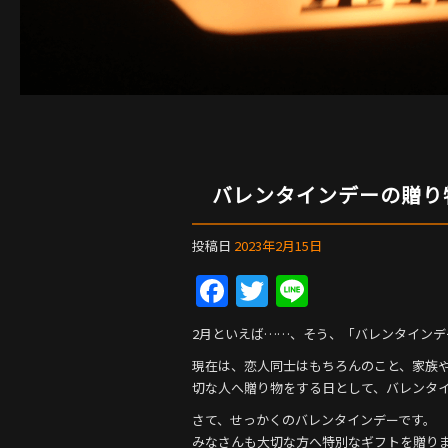
バレンタインデーの贈り
投稿日
2023年2月15日
F
T
Li
a
w
n
2月といえば……、そう、「バレンタインデ
c
itt
e
現在は、恋人同士はもちろんのこと、家族
e
er
切な人へ贈り物をする日として、バレンタ
b
さて、せっかくのバレンタインデーです。
みなさんも大切な方へ特別なギフトを贈り